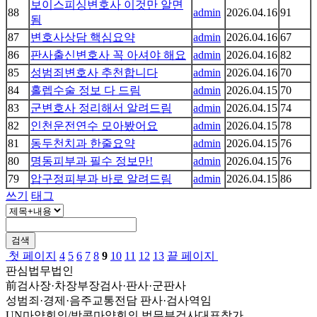
보이스피싱변호사 이것만 알면
88
admin
2026.04.16
91
됨
87
변호사상담 핵심요약
admin
2026.04.16
67
86
판사출신변호사 꼭 아셔야 해요
admin
2026.04.16
82
85
성범죄변호사 추천합니다
admin
2026.04.16
70
84
홀렙수술 정보 다 드림
admin
2026.04.15
70
83
군변호사 정리해서 알려드림
admin
2026.04.15
74
82
인천운전연수 모아봤어요
admin
2026.04.15
78
81
동두천치과 한줄요약
admin
2026.04.15
76
80
명동피부과 필수 정보만!
admin
2026.04.15
76
79
압구정피부과 바로 알려드림
admin
2026.04.15
86
쓰기
태그
검색
첫 페이지
4
5
6
7
8
9
10
11
12
13
끝 페이지
판심법무법인
前검사장·차장부장검사·판사·군판사
성범죄·경제·음주교통전담 판사·검사역임
UN마약회의/방콕마약회의 법무부검사대표참가