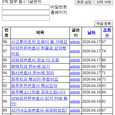
0
개 첨부 됨 (
/
)
글쓴이
비밀번호
홈페이지
댓글 등록
번
글쓴
조회
제목
날짜
호
이
수
98
사고후미조치 도움이 될 거예요
admin
2026.04.17
67
마약전문변호사 한줄로 요약했
97
admin
2026.04.17
74
어요
96
성범죄변호사 정보 다 드림
admin
2026.04.17
86
95
평택치과 한눈에 보기
admin
2026.04.17
84
94
형사변호사 한눈에 정리
admin
2026.04.17
71
»
청주치과 핵심만 추렸어요
admin
2026.04.16
75
92
음주운전변호사 핵심요약
admin
2026.04.16
93
91
음주뺑소니처벌 공유드립니다
admin
2026.04.16
84
성범죄전문변호사 읽기 전에 확
90
admin
2026.04.16
82
인!
89
상간녀소송변호사 궁금하셨죠?
admin
2026.04.16
67