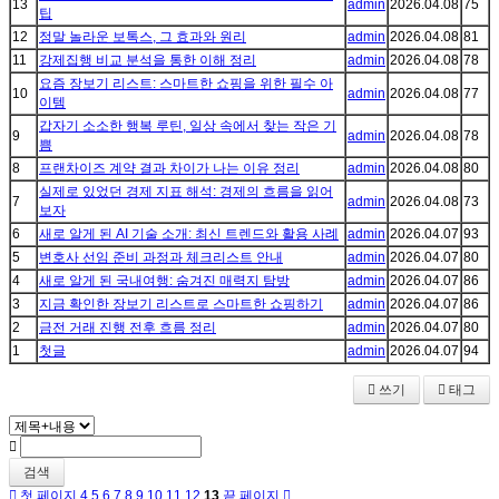
13
admin
2026.04.08
75
팁
12
정말 놀라운 보톡스, 그 효과와 원리
admin
2026.04.08
81
11
강제집행 비교 분석을 통한 이해 정리
admin
2026.04.08
78
요즘 장보기 리스트: 스마트한 쇼핑을 위한 필수 아
10
admin
2026.04.08
77
이템
갑자기 소소한 행복 루틴, 일상 속에서 찾는 작은 기
9
admin
2026.04.08
78
쁨
8
프랜차이즈 계약 결과 차이가 나는 이유 정리
admin
2026.04.08
80
실제로 있었던 경제 지표 해석: 경제의 흐름을 읽어
7
admin
2026.04.08
73
보자
6
새로 알게 된 AI 기술 소개: 최신 트렌드와 활용 사례
admin
2026.04.07
93
5
변호사 선임 준비 과정과 체크리스트 안내
admin
2026.04.07
80
4
새로 알게 된 국내여행: 숨겨진 매력지 탐방
admin
2026.04.07
86
3
지금 확인한 장보기 리스트로 스마트한 쇼핑하기
admin
2026.04.07
86
2
금전 거래 진행 전후 흐름 정리
admin
2026.04.07
80
1
첫글
admin
2026.04.07
94
쓰기
태그
검색
첫 페이지
4
5
6
7
8
9
10
11
12
13
끝 페이지