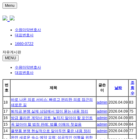
Menu
수원마약변호사
대표변호사
1660-0722
자유게시판
MENU
수원마약변호사
대표변호사
조
번
글쓴
제목
날짜
회
호
이
수
바로 나온 의료 서비스: 빠르고 편리한 의료 접근의
18
admin
2026.04.09
83
새로운 길
17
퇴직금 분쟁 실제 상담에서 많이 묻는 내용 정리
admin
2026.04.09
75
16
방금 올라온 계약서 검토, 놓치지 말아야 할 포인트
admin
2026.04.09
85
15
꼭 알아야 할 법정 판례: 법률 이해의 첫걸음
admin
2026.04.09
84
14
플랫폼 분쟁 현실적으로 알아두면 좋은 내용 정리
admin
2026.04.09
77
완전 새로운 숙소 예약 요령: 성공적인 여행을 위한