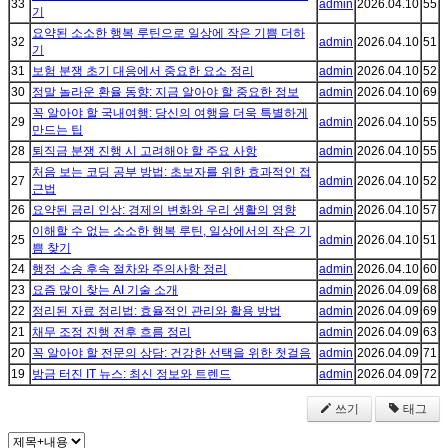
33
admin
2026.04.10
55
기
요약된 소소한 행복 루틴으로 일상에 작은 기쁨 더하
32
admin
2026.04.10
51
기
31
보험 분쟁 초기 대응에서 중요한 요소 정리
admin
2026.04.10
52
30
정말 놀라운 환율 동향: 지금 알아야 할 중요한 정보
admin
2026.04.10
69
꼭 알아야 할 국내여행: 당신의 여행을 더욱 특별하게
29
admin
2026.04.10
55
만드는 팁
28
퇴직금 분쟁 진행 시 고려해야 할 주요 사항
admin
2026.04.10
55
처음 보는 코딩 공부 방법: 초보자를 위한 효과적인 접
27
admin
2026.04.10
52
근법
26
요약된 금리 인상: 경제의 변화와 우리 생활의 영향
admin
2026.04.10
57
이해할 수 없는 소소한 행복 루틴, 일상에서의 작은 기
25
admin
2026.04.10
51
쁨 찾기
24
행정 소송 후속 절차와 주의사항 정리
admin
2026.04.10
60
23
요즘 많이 찾는 AI 기술 소개
admin
2026.04.09
68
22
정리된 자료 정리법: 효율적인 관리와 활용 방법
admin
2026.04.09
69
21
채무 조정 진행 전후 흐름 정리
admin
2026.04.09
63
20
꼭 알아야 할 전문의 상담: 건강한 선택을 위한 첫걸음
admin
2026.04.09
71
19
방금 터진 IT 뉴스: 최신 정보와 트렌드
admin
2026.04.09
72
쓰기
태그