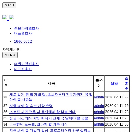
Menu
수원마약변호사
대표변호사
1660-0722
자유게시판
MENU
수원마약변호사
대표변호사
조
번
글쓴
제목
날짜
회
호
이
수
새로 알게 된 웹 개발 팁: 초보자부터 전문가까지 꼭 알
38
admin
2026.04.11
77
아야 할 사항들
37
지금 봐야 할 숙소 예약 요령
admin
2026.04.11
69
36
스토킹 사건 적용 시 주의해야 할 부분 안내
admin
2026.04.11
73
35
방금 터진 해외여행, 떠나기 전에 꼭 알아야 할 정보
admin
2026.04.11
71
34
궁금했던 노동법, 알아야 할 기본 지식
admin
2026.04.11
56
지금 봐야 할 개발자 일상: 프로그래머의 하루 살펴보