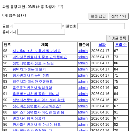
파일 용량 제한 :
0MB
(허용 확장자 :
*.*
)
0
개 첨부 됨 (
/
)
글쓴이
비밀번호
홈페이지
댓글 등록
번호
제목
글쓴이
날짜
조회 수
98
사고후미조치 도움이 될 거예요
admin
2026.04.17
67
97
마약전문변호사 한줄로 요약했어요
admin
2026.04.17
73
96
성범죄변호사 정보 다 드림
admin
2026.04.17
86
95
평택치과 한눈에 보기
admin
2026.04.17
84
94
형사변호사 한눈에 정리
admin
2026.04.17
71
93
청주치과 핵심만 추렸어요
admin
2026.04.16
75
92
음주운전변호사 핵심요약
admin
2026.04.16
93
91
음주뺑소니처벌 공유드립니다
admin
2026.04.16
84
90
성범죄전문변호사 읽기 전에 확인!
admin
2026.04.16
82
89
상간녀소송변호사 궁금하셨죠?
admin
2026.04.16
67
88
보이스피싱변호사 이것만 알면 됨
admin
2026.04.16
91
87
변호사상담 핵심요약
admin
2026.04.16
67
86
판사출신변호사 꼭 아셔야 해요
admin
2026.04.16
82
85
성범죄변호사 추천합니다
admin
2026.04.16
70