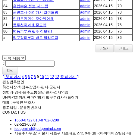
84
홀렙수술 정보 다 드림
admin
2026.04.15
70
83
군변호사 정리해서 알려드림
admin
2026.04.15
73
82
인천운전연수 모아봤어요
admin
2026.04.15
78
81
동두천치과 한줄요약
admin
2026.04.15
76
80
명동피부과 필수 정보만!
admin
2026.04.15
76
»
압구정피부과 바로 알려드림
admin
2026.04.15
86
쓰기
태그
검색
첫 페이지
4
5
6
7
8
9
10
11
12
13
끝 페이지
판심법무법인
前검사장·차장부장검사·판사·군판사
성범죄·경제·음주교통전담 판사·검사역임
UN마약회의/방콕마약회의 법무부검사대표참가
대표 : 문유진 변호사
광고책임 : 문유진변호사
CONTACT US
1660-0722
010-8702-0200
02-523-0533
judgemind@judgemind.com
서울주사무소: 서울시 서초구 서초대로 272, 9층 (한국아이비에스빌딩) 대