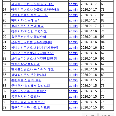
98
사고후미조치 도움이 될 거예요
admin
2026.04.17
66
97
마약전문변호사 한줄로 요약했어요
admin
2026.04.17
73
96
성범죄변호사 정보 다 드림
admin
2026.04.17
86
95
평택치과 한눈에 보기
admin
2026.04.17
83
94
형사변호사 한눈에 정리
admin
2026.04.17
71
93
청주치과 핵심만 추렸어요
admin
2026.04.16
74
92
음주운전변호사 핵심요약
admin
2026.04.16
93
91
음주뺑소니처벌 공유드립니다
admin
2026.04.16
84
90
성범죄전문변호사 읽기 전에 확인!
admin
2026.04.16
82
89
상간녀소송변호사 궁금하셨죠?
admin
2026.04.16
67
88
보이스피싱변호사 이것만 알면 됨
admin
2026.04.16
91
87
변호사상담 핵심요약
admin
2026.04.16
67
86
판사출신변호사 꼭 아셔야 해요
admin
2026.04.16
82
85
성범죄변호사 추천합니다
admin
2026.04.16
69
84
홀렙수술 정보 다 드림
admin
2026.04.15
70
83
군변호사 정리해서 알려드림
admin
2026.04.15
73
82
인천운전연수 모아봤어요
admin
2026.04.15
78
81
동두천치과 한줄요약
admin
2026.04.15
76
80
명동피부과 필수 정보만!
admin
2026.04.15
76
79
압구정피부과 바로 알려드림
admin
2026.04.15
86