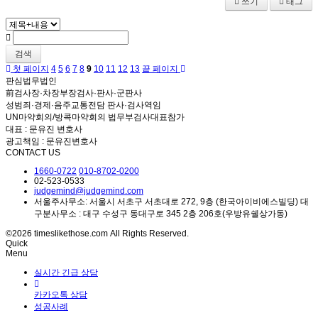
쓰기
태그
검색
첫 페이지
4
5
6
7
8
9
10
11
12
13
끝 페이지
판심법무법인
前검사장·차장부장검사·판사·군판사
성범죄·경제·음주교통전담 판사·검사역임
UN마약회의/방콕마약회의 법무부검사대표참가
대표 : 문유진 변호사
광고책임 : 문유진변호사
CONTACT US
1660-0722
010-8702-0200
02-523-0533
judgemind@judgemind.com
서울주사무소: 서울시 서초구 서초대로 272, 9층 (한국아이비에스빌딩) 대
구분사무소 : 대구 수성구 동대구로 345 2층 206호(우방유쉘상가동)
©2026 timeslikethose.com All Rights Reserved.
Quick
Menu
실시간 긴급 상담
카카오톡 상담
성공사례