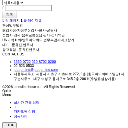
검색
첫 페이지
1
끝 페이지
판심법무법인
前검사장·차장부장검사·판사·군판사
성범죄·경제·음주교통전담 판사·검사역임
UN마약회의/방콕마약회의 법무부검사대표참가
대표 : 문유진 변호사
광고책임 : 문유진변호사
CONTACT US
1660-0722
010-8702-0200
02-523-0533
judgemind@judgemind.com
서울주사무소: 서울시 서초구 서초대로 272, 9층 (한국아이비에스빌딩) 대
구분사무소 : 대구 수성구 동대구로 345 2층 206호(우방유쉘상가동)
©2026 timeslikethose.com All Rights Reserved.
Quick
Menu
실시간 긴급 상담
카카오톡 상담
성공사례
TOP