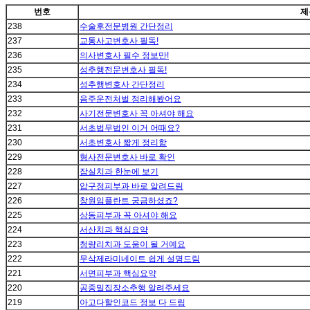
번호
제
238
수술후전문병원 간단정리
237
교통사고변호사 필독!
236
의사변호사 필수 정보만!
235
성추행전문변호사 필독!
234
성추행변호사 간단정리
233
음주운전처벌 정리해봤어요
232
사기전문변호사 꼭 아셔야 해요
231
서초법무법인 이거 어때요?
230
서초변호사 짧게 정리함
229
형사전문변호사 바로 확인
228
잠실치과 한눈에 보기
227
압구정피부과 바로 알려드림
226
창원임플란트 궁금하셨죠?
225
상동피부과 꼭 아셔야 해요
224
서산치과 핵심요약
223
청량리치과 도움이 될 거예요
222
무삭제라미네이트 쉽게 설명드림
221
서면피부과 핵심요약
220
공중밀집장소추행 알려주세요
219
아고다할인코드 정보 다 드림