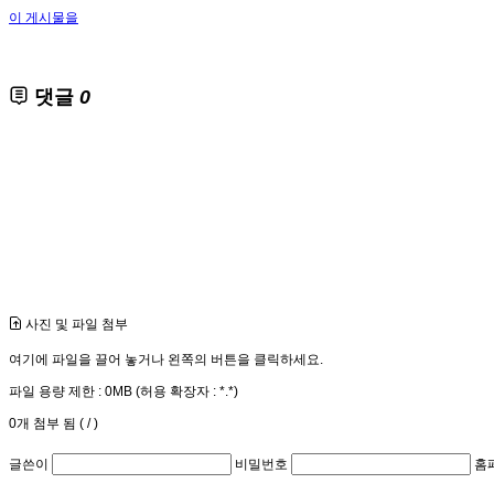
이 게시물을
댓글
0
사진 및 파일 첨부
여기에 파일을 끌어 놓거나 왼쪽의 버튼을 클릭하세요.
파일 용량 제한 :
0MB
(허용 확장자 :
*.*
)
0
개 첨부 됨 (
/
)
글쓴이
비밀번호
홈