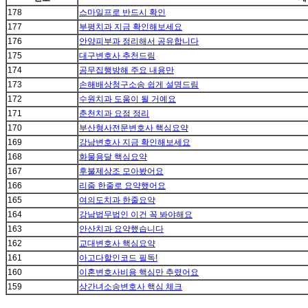
178
스마일프로 반드시 확인
177
부평치과 지금 확인해보세요
176
안양피부과 정리해서 공유합니다
175
대구변호사 추천드림
174
공무집행방해 주요 내용만
173
손해배상청구소송 쉽게 설명드림
172
수원치과 도움이 될 거예요
171
춘천치과 요점 정리
170
부산형사전문변호사 핵심요약
169
강남변호사 지금 확인해보세요
168
화물용달 핵심요약
167
후불제상조 모아봤어요
166
리줌 한줄로 요약했어요
165
여의도치과 한줄요약
164
강남법무법인 이건 꼭 봐야해요
163
안산치과 요약했습니다
162
교대변호사 핵심요약
161
아고다할인코드 필독!
160
이혼변호사비용 핵심만 추렸어요
159
상간녀소송변호사 핵심 체크