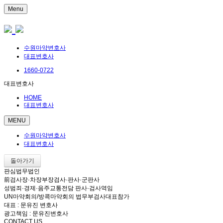
Menu
수원마약변호사
대표변호사
1660-0722
대표변호사
HOME
대표변호사
MENU
수원마약변호사
대표변호사
돌아가기
판심법무법인
前검사장·차장부장검사·판사·군판사
성범죄·경제·음주교통전담 판사·검사역임
UN마약회의/방콕마약회의 법무부검사대표참가
대표 : 문유진 변호사
광고책임 : 문유진변호사
CONTACT US