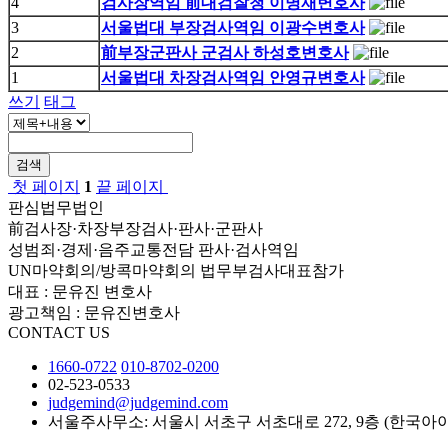
4
검사장역임 前대검찰청 이명재변호사
3
서울법대 부장검사역임 이광수변호사
2
前부장군판사 군검사 하성호변호사
1
서울법대 차장검사역임 안영규변호사
쓰기
태그
검색
첫 페이지
1
끝 페이지
판심법무법인
前검사장·차장부장검사·판사·군판사
성범죄·경제·음주교통전담 판사·검사역임
UN마약회의/방콕마약회의 법무부검사대표참가
대표 : 문유진 변호사
광고책임 : 문유진변호사
CONTACT US
1660-0722
010-8702-0200
02-523-0533
judgemind@judgemind.com
서울주사무소: 서울시 서초구 서초대로 272, 9층 (한국아