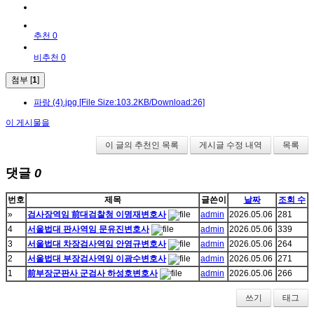
추천 0
비추천 0
첨부 [
1
]
파랑 (4).jpg
[File Size:103.2KB/Download:26]
이 게시물을
이 글의 추천인 목록
게시글 수정 내역
목록
댓글
0
번호
제목
글쓴이
날짜
조회 수
»
검사장역임 前대검찰청 이명재변호사
admin
2026.05.06
281
4
서울법대 판사역임 문유진변호사
admin
2026.05.06
339
3
서울법대 차장검사역임 안영규변호사
admin
2026.05.06
264
2
서울법대 부장검사역임 이광수변호사
admin
2026.05.06
271
1
前부장군판사 군검사 하성호변호사
admin
2026.05.06
266
쓰기
태그