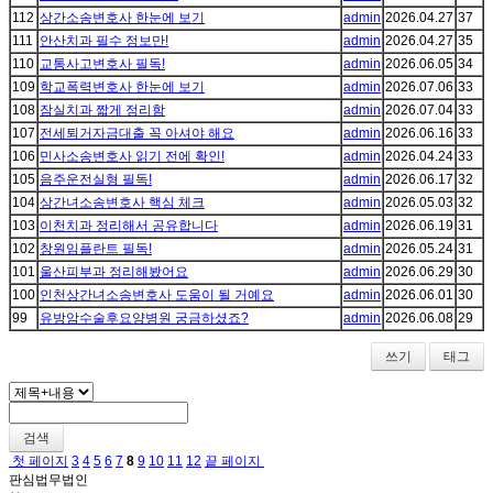
112
상간소송변호사 한눈에 보기
admin
2026.04.27
37
111
안산치과 필수 정보만!
admin
2026.04.27
35
110
교통사고변호사 필독!
admin
2026.06.05
34
109
학교폭력변호사 한눈에 보기
admin
2026.07.06
33
108
잠실치과 짧게 정리함
admin
2026.07.04
33
107
전세퇴거자금대출 꼭 아셔야 해요
admin
2026.06.16
33
106
민사소송변호사 읽기 전에 확인!
admin
2026.04.24
33
105
음주운전실형 필독!
admin
2026.06.17
32
104
상간녀소송변호사 핵심 체크
admin
2026.05.03
32
103
이천치과 정리해서 공유합니다
admin
2026.06.19
31
102
창원임플란트 필독!
admin
2026.05.24
31
101
울산피부과 정리해봤어요
admin
2026.06.29
30
100
인천상간녀소송변호사 도움이 될 거예요
admin
2026.06.01
30
99
유방암수술후요양병원 궁금하셨죠?
admin
2026.06.08
29
쓰기
태그
검색
첫 페이지
3
4
5
6
7
8
9
10
11
12
끝 페이지
판심법무법인