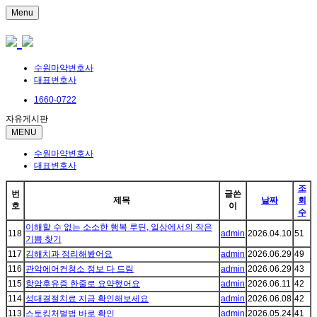
Menu
수원마약변호사
대표변호사
1660-0722
자유게시판
MENU
수원마약변호사
대표변호사
조
번
글쓴
제목
날짜
회
호
이
수
이해할 수 없는 소소한 행복 루틴, 일상에서의 작은
118
admin
2026.04.10
51
기쁨 찾기
117
김해치과 정리해봤어요
admin
2026.06.29
49
116
관악에어컨청소 정보 다 드림
admin
2026.06.29
43
115
항암후유증 한줄로 요약했어요
admin
2026.06.11
42
114
성대결절치료 지금 확인해보세요
admin
2026.06.08
42
113
스토킹처벌법 바로 확인
admin
2026.05.24
41