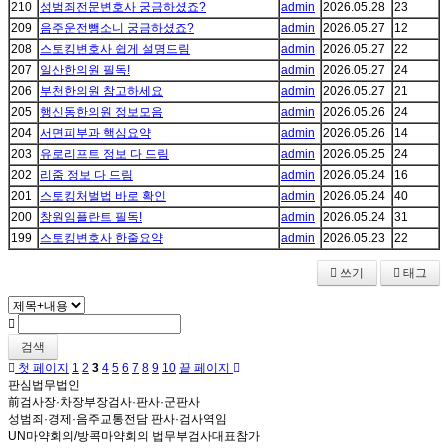
210
성범죄전문변호사 궁금하셨죠?
admin
2026.05.28
23
209
음주운전뺑소니 궁금하셨죠?
admin
2026.05.27
12
208
스토킹변호사 쉽게 설명드림
admin
2026.05.27
22
207
일산한의원 필독!
admin
2026.05.27
24
206
부천한의원 참고하세요
admin
2026.05.27
21
205
행신동한의원 정보모음
admin
2026.05.26
24
204
서면피부과 핵심요약
admin
2026.05.26
14
203
유로리프트 정보 다 드림
admin
2026.05.25
24
202
리줌 정보 다 드림
admin
2026.05.24
16
201
스토킹처벌법 바로 확인
admin
2026.05.24
40
200
창원임플란트 필독!
admin
2026.05.24
31
199
스토킹변호사 한줄요약
admin
2026.05.23
22
쓰기
태그
검색
첫 페이지
1
2
3
4
5
6
7
8
9
10
끝 페이지
판심법무법인
前검사장·차장부장검사·판사·군판사
성범죄·경제·음주교통전담 판사·검사역임
UN마약회의/방콕마약회의 법무부검사대표참가