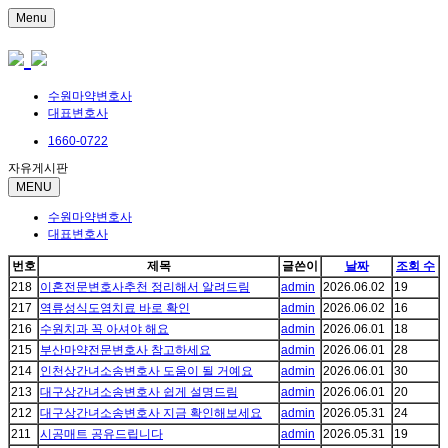
Menu
수원마약변호사
대표변호사
1660-0722
자유게시판
MENU
수원마약변호사
대표변호사
번호
제목
글쓴이
날짜
조회 수
218
이혼전문변호사추천 정리해서 알려드림
admin
2026.06.02
19
217
역류성식도염치료 바로 확인
admin
2026.06.02
16
216
수원치과 꼭 아셔야 해요
admin
2026.06.01
18
215
부산마약전문변호사 참고하세요
admin
2026.06.01
28
214
인천상간녀소송변호사 도움이 될 거예요
admin
2026.06.01
30
213
대구상간녀소송변호사 쉽게 설명드림
admin
2026.06.01
20
212
대구상간녀소송변호사 지금 확인해보세요
admin
2026.05.31
24
211
시공매트 공유드립니다
admin
2026.05.31
19