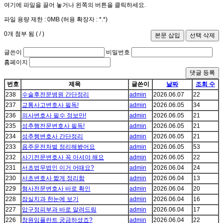
여기에 파일을 끌어 놓거나 왼쪽의 버튼을 클릭하세요.
파일 용량 제한 :
0MB
(허용 확장자 :
*.*
)
0
개 첨부 됨 (
/
)
글쓴이
비밀번호
홈페이지
댓글 등록
번호
제목
글쓴이
날짜
조회 수
238
수술후전문병원 간단정리
admin
2026.06.07
22
237
교통사고변호사 필독!
admin
2026.06.05
34
236
의사변호사 필수 정보만!
admin
2026.06.05
21
235
성추행전문변호사 필독!
admin
2026.06.05
21
234
성추행변호사 간단정리
admin
2026.06.05
21
233
음주운전처벌 정리해봤어요
admin
2026.06.05
53
232
사기전문변호사 꼭 아셔야 해요
admin
2026.06.05
22
231
서초법무법인 이거 어때요?
admin
2026.06.04
24
230
서초변호사 짧게 정리함
admin
2026.06.04
13
229
형사전문변호사 바로 확인
admin
2026.06.04
20
228
잠실치과 한눈에 보기
admin
2026.06.04
16
227
압구정피부과 바로 알려드림
admin
2026.06.04
17
226
창원임플란트 궁금하셨죠?
admin
2026.06.04
22