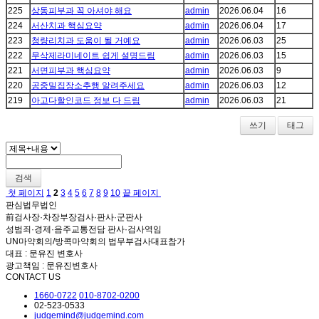
225
상동피부과 꼭 아셔야 해요
admin
2026.06.04
16
224
서산치과 핵심요약
admin
2026.06.04
17
223
청량리치과 도움이 될 거예요
admin
2026.06.03
25
222
무삭제라미네이트 쉽게 설명드림
admin
2026.06.03
15
221
서면피부과 핵심요약
admin
2026.06.03
9
220
공중밀집장소추행 알려주세요
admin
2026.06.03
12
219
아고다할인코드 정보 다 드림
admin
2026.06.03
21
쓰기
태그
검색
첫 페이지
1
2
3
4
5
6
7
8
9
10
끝 페이지
판심법무법인
前검사장·차장부장검사·판사·군판사
성범죄·경제·음주교통전담 판사·검사역임
UN마약회의/방콕마약회의 법무부검사대표참가
대표 : 문유진 변호사
광고책임 : 문유진변호사
CONTACT US
1660-0722
010-8702-0200
02-523-0533
judgemind@judgemind.com