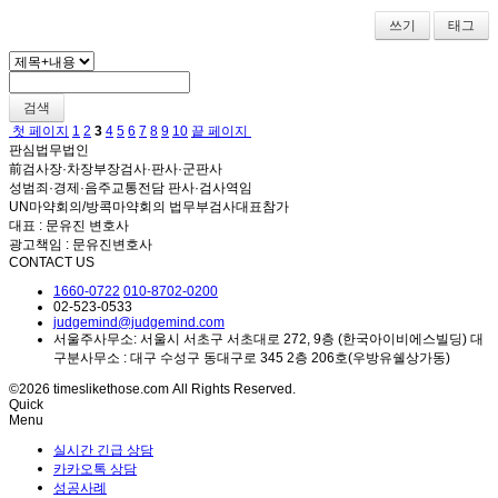
쓰기
태그
검색
첫 페이지
1
2
3
4
5
6
7
8
9
10
끝 페이지
판심법무법인
前검사장·차장부장검사·판사·군판사
성범죄·경제·음주교통전담 판사·검사역임
UN마약회의/방콕마약회의 법무부검사대표참가
대표 : 문유진 변호사
광고책임 : 문유진변호사
CONTACT US
1660-0722
010-8702-0200
02-523-0533
judgemind@judgemind.com
서울주사무소: 서울시 서초구 서초대로 272, 9층 (한국아이비에스빌딩) 대
구분사무소 : 대구 수성구 동대구로 345 2층 206호(우방유쉘상가동)
©2026 timeslikethose.com All Rights Reserved.
Quick
Menu
실시간 긴급 상담
카카오톡 상담
성공사례