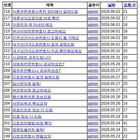
번호
제목
글쓴이
날짜
조회 수
218
이혼전문변호사추천 정리해서 알려드림
admin
2026.06.02
21
217
역류성식도염치료 바로 확인
admin
2026.06.02
17
216
수원치과 꼭 아셔야 해요
admin
2026.06.01
18
215
부산마약전문변호사 참고하세요
admin
2026.06.01
28
214
인천상간녀소송변호사 도움이 될 거예요
admin
2026.06.01
30
213
대구상간녀소송변호사 쉽게 설명드림
admin
2026.06.01
23
212
대구상간녀소송변호사 지금 확인해보세요
admin
2026.05.31
25
211
시공매트 공유드립니다
admin
2026.05.31
19
210
성범죄전문변호사 궁금하셨죠?
admin
2026.05.28
23
209
음주운전뺑소니 궁금하셨죠?
admin
2026.05.27
12
208
스토킹변호사 쉽게 설명드림
admin
2026.05.27
22
207
일산한의원 필독!
admin
2026.05.27
25
206
부천한의원 참고하세요
admin
2026.05.27
21
205
행신동한의원 정보모음
admin
2026.05.26
25
204
서면피부과 핵심요약
admin
2026.05.26
14
203
유로리프트 정보 다 드림
admin
2026.05.25
27
202
리줌 정보 다 드림
admin
2026.05.24
18
201
스토킹처벌법 바로 확인
admin
2026.05.24
41
200
창원임플란트 필독!
admin
2026.05.24
31
199
스토킹변호사 한줄요약
admin
2026.05.23
22