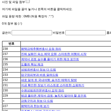
사진 및 파일 첨부
여기에 파일을 끌어 놓거나 왼쪽의 버튼을 클릭하세요.
파일 용량 제한 :
0MB
(허용 확장자 :
*.*
)
0
개 첨부 됨 (
/
)
글쓴이
비밀번호
홈
번호
238
평택강제추행변호사 요점 정리
237
진짜 실화인 숙소 예약 요령, 스마트한 여행의 시작
236
계약서 검토 실수를 줄이기 위한 체크 포인트
235
도촬죄 핵심 체크
234
성범죄변호사 정보 다 드림
233
압구정피부과 바로 알려드림
232
새로 알게 된 국내여행: 숨겨진 매력지 탐방
231
지금 확인한 장보기 리스트로 스마트한 쇼핑하기
230
수원성범죄전문변호사 요약 정리
229
방금 올라온 계약서 검토, 놓치지 말아야 할 포인트
»
강동구치과 정보 다 드림
227
평택치과 한눈에 보기