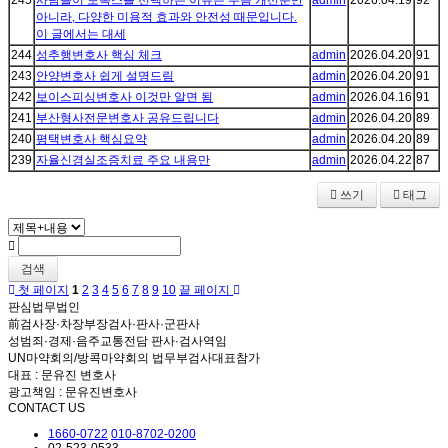
245
사람들이 보톡스를 선택하는 이유는 주름 개선뿐만
admin
2026.04.19
92
아니라, 다양한 미용적 효과와 안전성 때문입니다.
이 글에서는 대세
244
성추행변호사 핵심 체크
admin
2026.04.20
91
243
안양변호사 쉽게 설명드림
admin
2026.04.20
91
242
보이스피싱변호사 이것만 알면 됨
admin
2026.04.16
91
241
부산형사전문변호사 공유드립니다
admin
2026.04.20
89
240
평택변호사 핵심요약
admin
2026.04.20
89
239
자율신경실조증치료 주요 내용만
admin
2026.04.22
87
쓰기
태그
검색
첫 페이지
1
2
3
4
5
6
7
8
9
10
끝 페이지
판심법무법인
前검사장·차장부장검사·판사·군판사
성범죄·경제·음주교통전담 판사·검사역임
UN마약회의/방콕마약회의 법무부검사대표참가
대표 : 문유진 변호사
광고책임 : 문유진변호사
CONTACT US
1660-0722
010-8702-0200