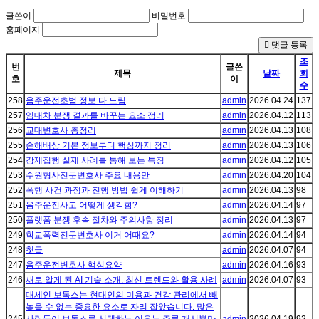
글쓴이
비밀번호
홈페이지
댓글 등록
조
번
글쓴
제목
날짜
회
호
이
수
258
음주운전초범 정보 다 드림
admin
2026.04.24
137
257
임대차 분쟁 결과를 바꾸는 요소 정리
admin
2026.04.12
113
256
교대변호사 총정리
admin
2026.04.13
108
255
손해배상 기본 정보부터 핵심까지 정리
admin
2026.04.13
106
254
강제집행 실제 사례를 통해 보는 특징
admin
2026.04.12
105
253
수원형사전문변호사 주요 내용만
admin
2026.04.20
104
252
폭행 사건 과정과 진행 방법 쉽게 이해하기
admin
2026.04.13
98
251
음주운전사고 어떻게 생각함?
admin
2026.04.14
97
250
플랫폼 분쟁 후속 절차와 주의사항 정리
admin
2026.04.13
97
249
학교폭력전문변호사 이거 어때요?
admin
2026.04.14
94
248
첫글
admin
2026.04.07
94
247
음주운전변호사 핵심요약
admin
2026.04.16
93
246
새로 알게 된 AI 기술 소개: 최신 트렌드와 활용 사례
admin
2026.04.07
93
대세인 보톡스는 현대인의 미용과 건강 관리에서 빼
놓을 수 없는 중요한 요소로 자리 잡았습니다. 많은