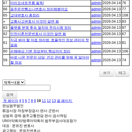
67
마리오네트주름 필독!
admin
2026.04.14
76
66
음주운전뺑소니변호사 정리해봤어요
admin
2026.04.13
77
65
교대변호사 총정리
admin
2026.04.13
108
»
교통사고변호사 이것만 알면 됨
admin
2026.04.13
83
63
플랫폼 분쟁 후속 절차와 주의사항 정리
admin
2026.04.13
97
62
인천이혼전문변호사 이것만 알면 됨
admin
2026.04.13
67
지금 봐야 할 자료 정리법: 효율적인 정보 관리의 첫
61
admin
2026.04.13
81
걸음
60
손해배상 기본 정보부터 핵심까지 정리
admin
2026.04.13
106
바로 나온 전문의 상담, 건강 관리를 위해 꼭 알아야
59
admin
2026.04.13
74
할 정보
쓰기
태그
검색
첫 페이지
4
5
6
7
8
9
10
11
12
13
끝 페이지
판심법무법인
前검사장·차장부장검사·판사·군판사
성범죄·경제·음주교통전담 판사·검사역임
UN마약회의/방콕마약회의 법무부검사대표참가
대표 : 문유진 변호사
광고책임 : 문유진변호사