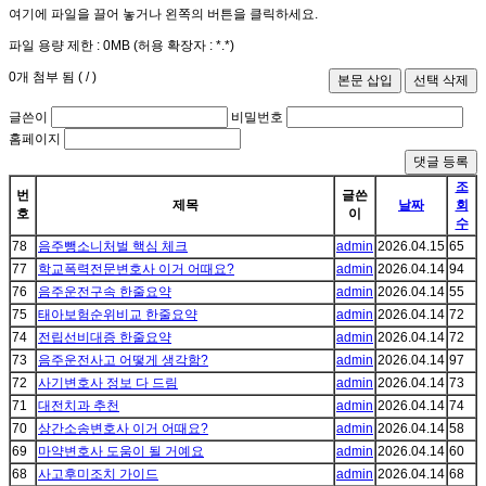
여기에 파일을 끌어 놓거나 왼쪽의 버튼을 클릭하세요.
파일 용량 제한 :
0MB
(허용 확장자 :
*.*
)
0
개 첨부 됨 (
/
)
글쓴이
비밀번호
홈페이지
댓글 등록
조
번
글쓴
제목
날짜
회
호
이
수
78
음주뺑소니처벌 핵심 체크
admin
2026.04.15
65
77
학교폭력전문변호사 이거 어때요?
admin
2026.04.14
94
76
음주운전구속 한줄요약
admin
2026.04.14
55
75
태아보험순위비교 한줄요약
admin
2026.04.14
72
74
전립선비대증 한줄요약
admin
2026.04.14
72
73
음주운전사고 어떻게 생각함?
admin
2026.04.14
97
72
사기변호사 정보 다 드림
admin
2026.04.14
73
71
대전치과 추천
admin
2026.04.14
74
70
상간소송변호사 이거 어때요?
admin
2026.04.14
58
69
마약변호사 도움이 될 거예요
admin
2026.04.14
60
68
사고후미조치 가이드
admin
2026.04.14
68