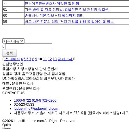
»
인천이혼전문변호사 이것만 알면 됨
61
지금 봐야 할 자료 정리법: 효율적인 정보 관리의 첫걸음
60
손해배상 기본 정보부터 핵심까지 정리
59
바로 나온 전문의 상담, 건강 관리를 위해 꼭 알아야 할 정보
검색
첫 페이지
4
5
6
7
8
9
10
11
12
13
끝 페이지
판심법무법인
前검사장·차장부장검사·판사·군판사
성범죄·경제·음주교통전담 판사·검사역임
UN마약회의/방콕마약회의 법무부검사대표참가
대표 : 문유진 변호사
광고책임 : 문유진변호사
CONTACT US
1660-0722
010-8702-0200
02-523-0533
judgemind@judgemind.com
서울주사무소: 서울시 서초구 서초대로 272, 9층 (한국아이비에스빌딩) 대구분
©2026 timeslikethose.com All Rights Reserved.
Quick
Menu