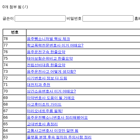
0
개 첨부 됨 (
/
)
글쓴이
비밀번호
홈
번호
78
음주뺑소니처벌 핵심 체크
77
학교폭력전문변호사 이거 어때요?
76
음주운전구속 한줄요약
75
태아보험순위비교 한줄요약
74
전립선비대증 한줄요약
73
음주운전사고 어떻게 생각함?
72
사기변호사 정보 다 드림
71
대전치과 추천
70
상간소송변호사 이거 어때요?
69
마약변호사 도움이 될 거예요
68
사고후미조치 가이드
67
마리오네트주름 필독!
66
음주운전뺑소니변호사 정리해봤어요
65
교대변호사 총정리
64
교통사고변호사 이것만 알면 됨
63
플랫폼 분쟁 후속 절차와 주의사항 정리