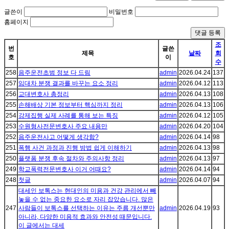
글쓴이
비밀번호
홈페이지
댓글 등록
조
번
글쓴
제목
날짜
회
호
이
수
258
음주운전초범 정보 다 드림
admin
2026.04.24
137
257
임대차 분쟁 결과를 바꾸는 요소 정리
admin
2026.04.12
113
256
교대변호사 총정리
admin
2026.04.13
108
255
손해배상 기본 정보부터 핵심까지 정리
admin
2026.04.13
106
254
강제집행 실제 사례를 통해 보는 특징
admin
2026.04.12
105
253
수원형사전문변호사 주요 내용만
admin
2026.04.20
104
252
음주운전사고 어떻게 생각함?
admin
2026.04.14
98
251
폭행 사건 과정과 진행 방법 쉽게 이해하기
admin
2026.04.13
98
250
플랫폼 분쟁 후속 절차와 주의사항 정리
admin
2026.04.13
97
249
학교폭력전문변호사 이거 어때요?
admin
2026.04.14
94
248
첫글
admin
2026.04.07
94
대세인 보톡스는 현대인의 미용과 건강 관리에서 빼
놓을 수 없는 중요한 요소로 자리 잡았습니다. 많은
247
사람들이 보톡스를 선택하는 이유는 주름 개선뿐만
admin
2026.04.19
93
아니라, 다양한 미용적 효과와 안전성 때문입니다.
이 글에서는 대세