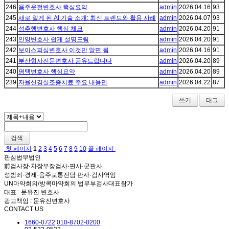
246
음주운전변호사 핵심요약
admin
2026.04.16
93
245
새로 알게 된 AI 기술 소개: 최신 트렌드와 활용 사례
admin
2026.04.07
93
244
성추행변호사 핵심 체크
admin
2026.04.20
91
243
안양변호사 쉽게 설명드림
admin
2026.04.20
91
242
보이스피싱변호사 이것만 알면 됨
admin
2026.04.16
91
241
부산형사전문변호사 공유드립니다
admin
2026.04.20
89
240
평택변호사 핵심요약
admin
2026.04.20
89
239
자율신경실조증치료 주요 내용만
admin
2026.04.22
87
쓰기
태그
검색
첫 페이지
1
2
3
4
5
6
7
8
9
10
끝 페이지
판심법무법인
前검사장·차장부장검사·판사·군판사
성범죄·경제·음주교통전담 판사·검사역임
UN마약회의/방콕마약회의 법무부검사대표참가
대표 : 문유진 변호사
광고책임 : 문유진변호사
CONTACT US
1660-0722
010-8702-0200