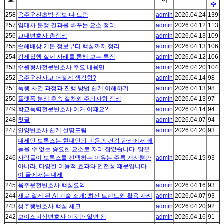
호
이
수
258
음주운전초범 정보 다 드림
admin
2026.04.24
139
257
임대차 분쟁 결과를 바꾸는 요소 정리
admin
2026.04.12
113
256
교대변호사 총정리
admin
2026.04.13
109
255
손해배상 기본 정보부터 핵심까지 정리
admin
2026.04.13
106
254
강제집행 실제 사례를 통해 보는 특징
admin
2026.04.12
106
253
수원형사전문변호사 주요 내용만
admin
2026.04.20
104
252
음주운전사고 어떻게 생각함?
admin
2026.04.14
98
251
폭행 사건 과정과 진행 방법 쉽게 이해하기
admin
2026.04.13
98
250
플랫폼 분쟁 후속 절차와 주의사항 정리
admin
2026.04.13
97
249
학교폭력전문변호사 이거 어때요?
admin
2026.04.14
94
248
첫글
admin
2026.04.07
94
247
안양변호사 쉽게 설명드림
admin
2026.04.20
93
대세인 보톡스는 현대인의 미용과 건강 관리에서 빼
놓을 수 없는 중요한 요소로 자리 잡았습니다. 많은
246
사람들이 보톡스를 선택하는 이유는 주름 개선뿐만
admin
2026.04.19
93
아니라, 다양한 미용적 효과와 안전성 때문입니다.
이 글에서는 대세
245
음주운전변호사 핵심요약
admin
2026.04.16
93
244
새로 알게 된 AI 기술 소개: 최신 트렌드와 활용 사례
admin
2026.04.07
93
243
성추행변호사 핵심 체크
admin
2026.04.20
92
242
보이스피싱변호사 이것만 알면 됨
admin
2026.04.16
91