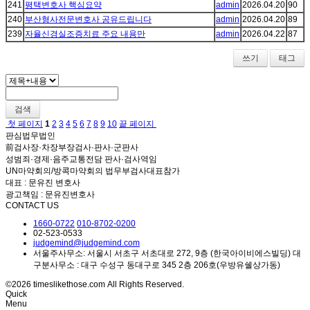
241
평택변호사 핵심요약
admin
2026.04.20
90
240
부산형사전문변호사 공유드립니다
admin
2026.04.20
89
239
자율신경실조증치료 주요 내용만
admin
2026.04.22
87
쓰기
태그
검색
첫 페이지
1
2
3
4
5
6
7
8
9
10
끝 페이지
판심법무법인
前검사장·차장부장검사·판사·군판사
성범죄·경제·음주교통전담 판사·검사역임
UN마약회의/방콕마약회의 법무부검사대표참가
대표 : 문유진 변호사
광고책임 : 문유진변호사
CONTACT US
1660-0722
010-8702-0200
02-523-0533
judgemind@judgemind.com
서울주사무소: 서울시 서초구 서초대로 272, 9층 (한국아이비에스빌딩) 대
구분사무소 : 대구 수성구 동대구로 345 2층 206호(우방유쉘상가동)
©2026 timeslikethose.com All Rights Reserved.
Quick
Menu