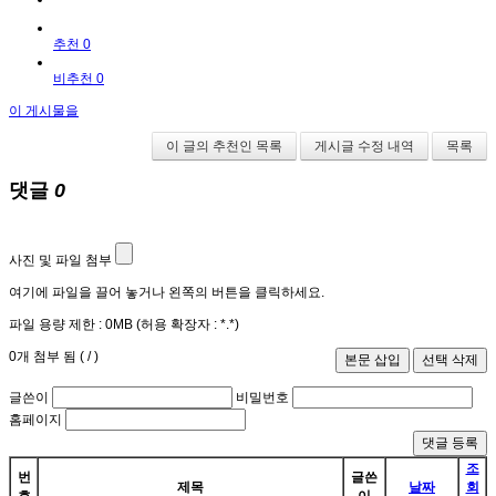
추천 0
비추천 0
이 게시물을
이 글의 추천인 목록
게시글 수정 내역
목록
댓글
0
사진 및 파일 첨부
여기에 파일을 끌어 놓거나 왼쪽의 버튼을 클릭하세요.
파일 용량 제한 :
0MB
(허용 확장자 :
*.*
)
0
개 첨부 됨 (
/
)
글쓴이
비밀번호
홈페이지
댓글 등록
조
번
글쓴
제목
날짜
회