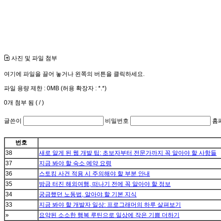
사진 및 파일 첨부
여기에 파일을 끌어 놓거나 왼쪽의 버튼을 클릭하세요.
파일 용량 제한 :
0MB
(허용 확장자 :
*.*
)
0
개 첨부 됨 (
/
)
글쓴이
비밀번호
홈
번호
38
새로 알게 된 웹 개발 팁: 초보자부터 전문가까지 꼭 알아야 할 사항들
37
지금 봐야 할 숙소 예약 요령
36
스토킹 사건 적용 시 주의해야 할 부분 안내
35
방금 터진 해외여행, 떠나기 전에 꼭 알아야 할 정보
34
궁금했던 노동법, 알아야 할 기본 지식
33
지금 봐야 할 개발자 일상: 프로그래머의 하루 살펴보기
»
요약된 소소한 행복 루틴으로 일상에 작은 기쁨 더하기