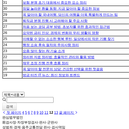
31
보험 분쟁 초기 대응에서 중요한 요소 정리
30
정말 놀라운 환율 동향: 지금 알아야 할 중요한 정보
29
꼭 알아야 할 국내여행: 당신의 여행을 더욱 특별하게 만드는 팁
28
퇴직금 분쟁 진행 시 고려해야 할 주요 사항
27
처음 보는 코딩 공부 방법: 초보자를 위한 효과적인 접근법
26
요약된 금리 인상: 경제의 변화와 우리 생활의 영향
25
이해할 수 없는 소소한 행복 루틴, 일상에서의 작은 기쁨 찾기
24
행정 소송 후속 절차와 주의사항 정리
23
요즘 많이 찾는 AI 기술 소개
22
정리된 자료 정리법: 효율적인 관리와 활용 방법
21
채무 조정 진행 전후 흐름 정리
20
꼭 알아야 할 전문의 상담: 건강한 선택을 위한 첫걸음
19
방금 터진 IT 뉴스: 최신 정보와 트렌드
검색
첫 페이지
4
5
6
7
8
9
10
11
12
13
끝 페이지
판심법무법인
前검사장·차장부장검사·판사·군판사
성범죄·경제·음주교통전담 판사·검사역임