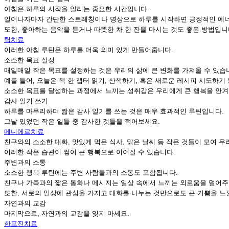
아침은 하루의 시작을 알리는 중요한 시간입니다.
일어나자마자 간단한 스트레칭이나 명상으로 하루를 시작하면 긍정적인 에너
또한, 좋아하는 음악을 듣거나 따뜻한 차 한 잔을 마시는 것도 좋은 방법입니
틱치료
이러한 아침 루틴은 하루를 더욱 의미 있게 만들어줍니다.
소소한 목표 설정
매일매일 작은 목표를 설정하는 것은 우리의 삶에 큰 변화를 가져올 수 있습
예를 들어, 오늘은 책 한 챕터 읽기, 산책하기, 혹은 새로운 레시피 시도하기
소소한 목표를 달성하는 과정에서 느끼는 성취감은 우리에게 큰 행복을 안겨
감사 일기 쓰기
하루를 마무리하며 짧은 감사 일기를 쓰는 것은 매우 효과적인 루틴입니다.
그날 있었던 작은 일들 중 감사한 것들을 적어보세요.
메니에르치료
친구와의 소소한 대화, 맛있게 먹은 식사, 맑은 날씨 등 작은 것들이 모여 우
이러한 작은 습관이 쌓여 큰 행복으로 이어질 수 있습니다.
주변과의 소통
소소한 행복 루틴에는 주변 사람들과의 소통도 포함됩니다.
친구나 가족과의 짧은 통화나 메시지는 일상 속에서 느끼는 외로움을 덜어주고
또한, 서로의 일상에 관심을 가지고 대화를 나누는 것만으로도 큰 기쁨을 느
자연과의 교감
마지막으로, 자연과의 교감을 잊지 마세요.
한포진치료