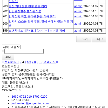
이디어!
203
금전 거래 진행 전후 흐름 정리
admin
2026.04.07
79
202
인천운전연수 모아봤어요
admin
2026.04.15
78
201
강제집행 비교 분석을 통한 이해 정리
admin
2026.04.08
78
갑자기 소소한 행복 루틴, 일상 속에서 찾는 작은 기
200
admin
2026.04.08
78
쁨
199
프랜차이즈 계약 결과 차이가 나는 이유 정리
admin
2026.04.08
78
쓰기
태그
검색
첫 페이지
1
2
3
4
5
6
7
8
9
10
끝 페이지
판심법무법인
前검사장·차장부장검사·판사·군판사
성범죄·경제·음주교통전담 판사·검사역임
UN마약회의/방콕마약회의 법무부검사대표참가
대표 : 문유진 변호사
광고책임 : 문유진변호사
CONTACT US
1660-0722
010-8702-0200
02-523-0533
judgemind@judgemind.com
서울주사무소: 서울시 서초구 서초대로 272, 9층 (한국아이비에스빌딩) 대