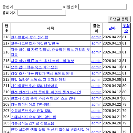
글쓴이
비밀번호
홈페이지
댓글 등록
번
글쓴
조회
제목
날짜
호
이
수
218
민사변호사 짧게 정리함
admin
2026.04.22
81
217
교통사고변호사 이것만 알면 됨
admin
2026.04.13
81
지금 봐야 할 자료 정리법: 효율적인 정보 관리의 첫
216
admin
2026.04.13
81
걸음
215
지금 봐야 할 IT 뉴스: 최신 트렌드와 정보
admin
2026.04.13
81
214
요즘 많이 찾는 숙소 예약 요령
admin
2026.04.13
81
213
검찰 조사 대응 방법과 핵심 포인트 안내
admin
2026.04.11
81
212
정말 놀라운 보톡스, 그 효과와 원리
admin
2026.04.08
81
211
개인회생변호사 정리해봤어요
admin
2026.04.20
80
210
완전 반전인 여행 준비물, 이것만 챙겨보세요!
admin
2026.04.12
80
209
변호사 선임 준비 과정과 체크리스트 안내
admin
2026.04.07
80
208
강남라미네이트 간단정리
admin
2026.04.22
79
207
수원이혼변호사 요점 정리
admin
2026.04.21
79
206
스웨디시단속 이것만 알면 됨
admin
2026.04.21
79
205
역류성식도염치료 정보모음
admin
2026.04.20
79
진짜 실화인 생활 꿀팁, 당신의 일상을 변화시킬 아
204
admin
2026.04.11
79