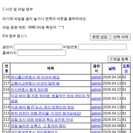
사진 및 파일 첨부
여기에 파일을 끌어 놓거나 왼쪽의 버튼을 클릭하세요.
파일 용량 제한 :
0MB
(허용 확장자 :
*.*
)
0
개 첨부 됨 (
/
)
글쓴이
비밀번호
홈페이지
댓글 등록
번
글쓴
조회
제목
날짜
호
이
수
218
판사출신변호사 꼭 아셔야 해요
admin
2026.04.16
82
217
교통사고변호사 이것만 알면 됨
admin
2026.04.13
82
216
민사변호사 짧게 정리함
admin
2026.04.22
81
지금 봐야 할 자료 정리법: 효율적인 정보 관리의 첫
215
admin
2026.04.13
81
걸음
214
지금 봐야 할 IT 뉴스: 최신 트렌드와 정보
admin
2026.04.13
81
213
완전 반전인 여행 준비물, 이것만 챙겨보세요!
admin
2026.04.12
81
212
검찰 조사 대응 방법과 핵심 포인트 안내
admin
2026.04.11
81
211
정말 놀라운 보톡스, 그 효과와 원리
admin
2026.04.08
81
210
개인회생변호사 정리해봤어요
admin
2026.04.20
80