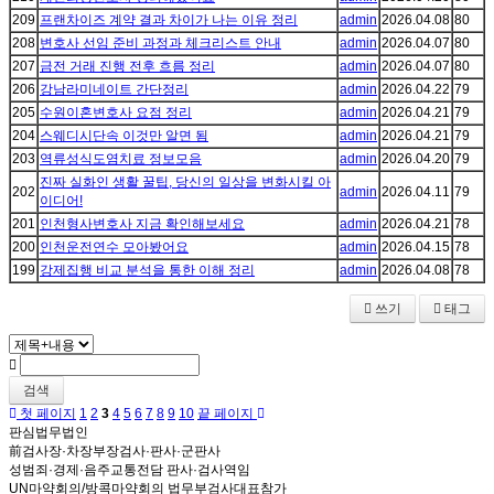
209
프랜차이즈 계약 결과 차이가 나는 이유 정리
admin
2026.04.08
80
208
변호사 선임 준비 과정과 체크리스트 안내
admin
2026.04.07
80
207
금전 거래 진행 전후 흐름 정리
admin
2026.04.07
80
206
강남라미네이트 간단정리
admin
2026.04.22
79
205
수원이혼변호사 요점 정리
admin
2026.04.21
79
204
스웨디시단속 이것만 알면 됨
admin
2026.04.21
79
203
역류성식도염치료 정보모음
admin
2026.04.20
79
진짜 실화인 생활 꿀팁, 당신의 일상을 변화시킬 아
202
admin
2026.04.11
79
이디어!
201
인천형사변호사 지금 확인해보세요
admin
2026.04.21
78
200
인천운전연수 모아봤어요
admin
2026.04.15
78
199
강제집행 비교 분석을 통한 이해 정리
admin
2026.04.08
78
쓰기
태그
검색
첫 페이지
1
2
3
4
5
6
7
8
9
10
끝 페이지
판심법무법인
前검사장·차장부장검사·판사·군판사
성범죄·경제·음주교통전담 판사·검사역임
UN마약회의/방콕마약회의 법무부검사대표참가